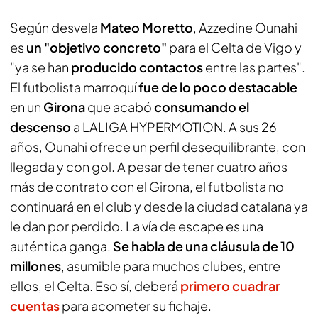
Según desvela
Mateo Moretto
, Azzedine Ounahi
es
un "objetivo concreto"
para el Celta de Vigo y
"ya se han
producido contactos
entre las partes".
El futbolista marroquí
fue de lo poco destacable
en un
Girona
que acabó
consumando el
descenso
a LALIGA HYPERMOTION. A sus 26
años, Ounahi ofrece un perfil desequilibrante, con
llegada y con gol. A pesar de tener cuatro años
más de contrato con el Girona, el futbolista no
continuará en el club y desde la ciudad catalana ya
le dan por perdido. La vía de escape es una
auténtica ganga.
Se habla de una cláusula de 10
millones
, asumible para muchos clubes, entre
ellos, el Celta. Eso sí, deberá
primero cuadrar
cuentas
para acometer su fichaje.