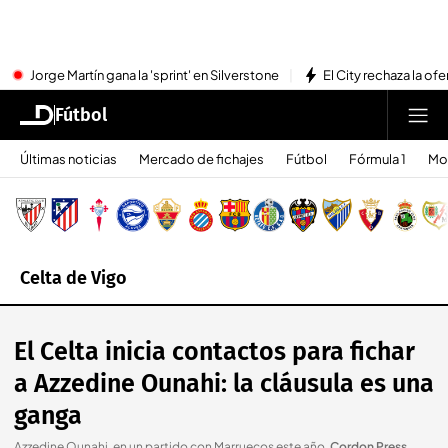
Jorge Martín gana la 'sprint' en Silverstone
El City rechaza la ofe
Fútbol
Últimas noticias
Mercado de fichajes
Fútbol
Fórmula 1
Mo
Celta de Vigo
El Celta inicia contactos para fichar
a Azzedine Ounahi: la cláusula es una
ganga
Azzedine Ounahi, en un partido con Marruecos este año
.
Cordon Press