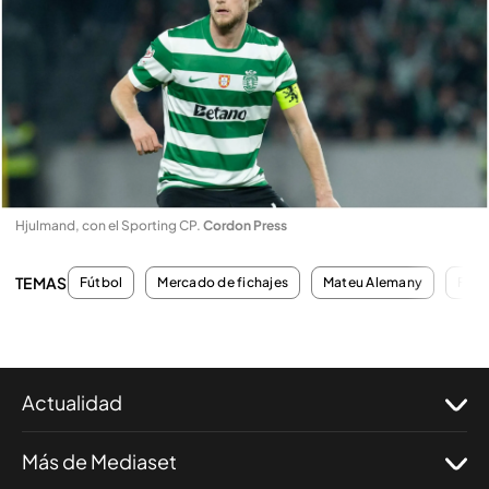
Hjulmand, con el Sporting CP
.
Cordon Press
TEMAS
Fútbol
Mercado de fichajes
Mateu Alemany
Fant
Actualidad
Más de Mediaset