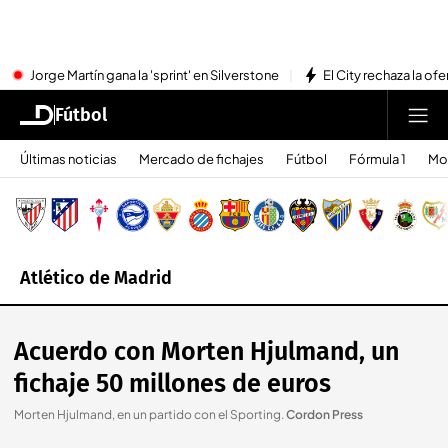
Jorge Martín gana la 'sprint' en Silverstone
El City rechaza la ofe
Fútbol
Últimas noticias
Mercado de fichajes
Fútbol
Fórmula 1
Mo
Atlético de Madrid
Acuerdo con Morten Hjulmand, un
fichaje 50 millones de euros
Morten Hjulmand, en un partido con el Sporting
.
Cordon Press