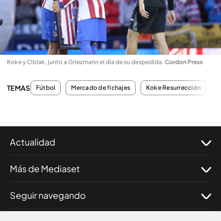
Koke y Oblak, junto a Griezmann el día de su despedida
.
Cordon Press
TEMAS
Fútbol
Mercado de fichajes
Koke Resurrección
F
Actualidad
Más de Mediaset
Seguir navegando