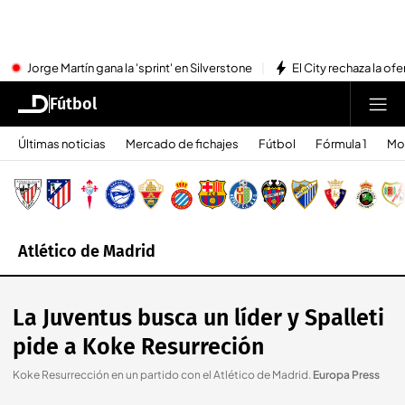
Jorge Martín gana la 'sprint' en Silverstone
El City rechaza la ofe
Fútbol
Últimas noticias
Mercado de fichajes
Fútbol
Fórmula 1
Mo
Atlético de Madrid
La Juventus busca un líder y Spalleti
pide a Koke Resurreción
Koke Resurrección en un partido con el Atlético de Madrid
.
Europa Press