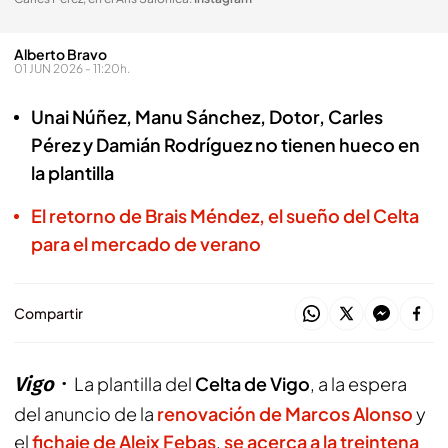
Alberto Bravo
01 JUN 2026 - 11:20h.
Unai Núñez, Manu Sánchez, Dotor, Carles
Pérez y Damián Rodríguez no tienen hueco en
la plantilla
El retorno de Brais Méndez, el sueño del Celta
para el mercado de verano
Compartir
Vigo
La plantilla del
Celta de Vigo
, a la espera
del anuncio de la
renovación de Marcos Alonso
y
el
fichaje de Aleix Febas
,
se acerca a la treintena