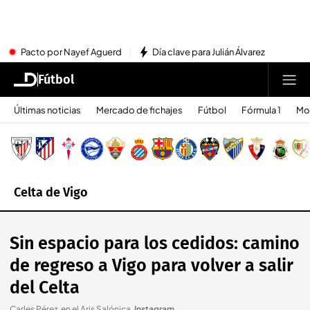
Pacto por Nayef Aguerd
Día clave para Julián Álvarez
Fútbol
Últimas noticias
Mercado de fichajes
Fútbol
Fórmula 1
Mo
Celta de Vigo
Sin espacio para los cedidos: camino
de regreso a Vigo para volver a salir
del Celta
Carles Pérez, en el Aris Salónica
.
Instagram