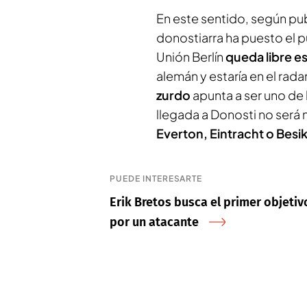
En este sentido, según pub
donostiarra ha puesto el 
Unión Berlín
queda libre e
alemán y estaría en el rada
zurdo
apunta a ser uno de
llegada a Donosti no será 
Everton, Eintracht o Besi
PUEDE INTERESARTE
Erik Bretos busca el primer objeti
por un atacante