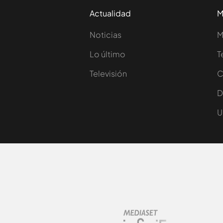
Actualidad
M
Noticias
M
Lo último
T
Televisión
C
D
U