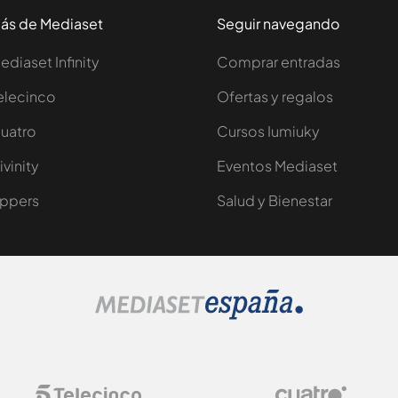
ás de Mediaset
Seguir navegando
ediaset Infinity
Comprar entradas
elecinco
Ofertas y regalos
uatro
Cursos Iumiuky
ivinity
Eventos Mediaset
ppers
Salud y Bienestar