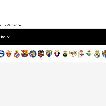
nirá con Simeone
Más