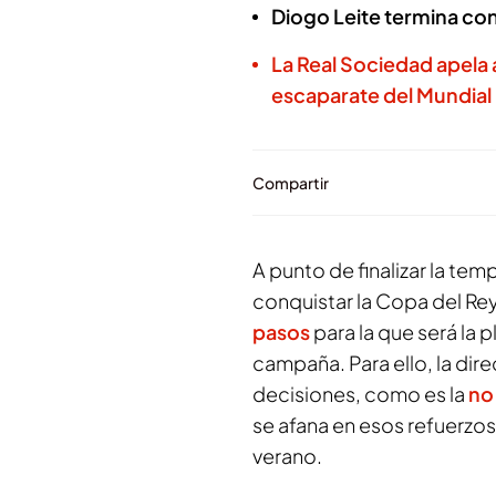
Diogo Leite termina co
La Real Sociedad apela 
escaparate del Mundial
Compartir
A punto de finalizar la tem
conquistar la Copa del Rey
pasos
para la que será la p
campaña. Para ello, la dir
decisiones, como es la
no
se afana en esos refuerzos
verano.