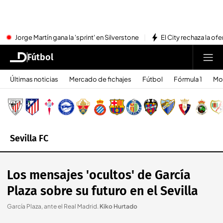
Jorge Martín gana la 'sprint' en Silverstone
El City rechaza la ofe
Fútbol
Últimas noticias
Mercado de fichajes
Fútbol
Fórmula 1
Mo
Sevilla FC
Los mensajes 'ocultos' de García
Plaza sobre su futuro en el Sevilla
García Plaza, ante el Real Madrid
.
Kiko Hurtado