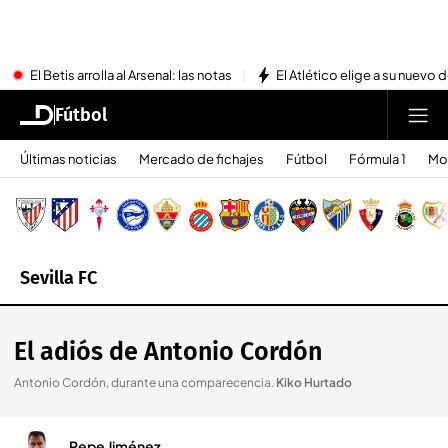
El Betis arrolla al Arsenal: las notas
El Atlético elige a su nuevo 
Fútbol
Últimas noticias
Mercado de fichajes
Fútbol
Fórmula 1
Mo
Sevilla FC
El adiós de Antonio Cordón
Antonio Cordón, durante una comparecencia
.
Kiko Hurtado
Pepe Jiménez