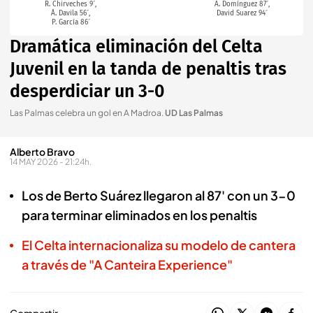
R. Chirveches 9´,
A. Domínguez 87´,
Á. Davila 56´,
David Suarez 94´
P. García 86´
Dramática eliminación del Celta
Juvenil en la tanda de penaltis tras
desperdiciar un 3-0
Las Palmas celebra un gol en A Madroa
.
UD Las Palmas
Alberto Bravo
14 MAY 2026 - 21:24h.
Los de Berto Suárez llegaron al 87' con un 3-0
para terminar eliminados en los penaltis
El Celta internacionaliza su modelo de cantera
a través de "A Canteira Experience"