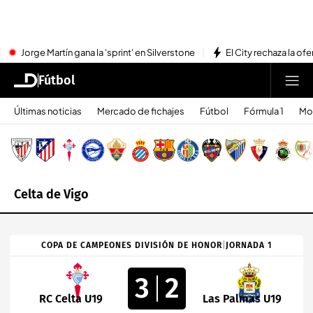
Jorge Martín gana la 'sprint' en Silverstone
El City rechaza la ofe
Fútbol
Últimas noticias
Mercado de fichajes
Fútbol
Fórmula 1
Mo
Celta de Vigo
COPA DE CAMPEONES DIVISIÓN DE HONOR
|
JORNADA 1
3
2
RC Celta U19
Las Palmas U19