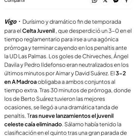
Compartir
Vigo
Durísimo y dramático fin de temporada
para el
Celta Juvenil
, que desperdició un 3-0 en el
tiempo reglamentario para irse a una agónica
prórroga y terminar cayendo en los penaltis ante
la UD Las Palmas. Los goles de Chirveches, Ángel
Davila y Pedro Ildefonso eran neutralizados en los
últimos minutos por Aimar y David Suárez. El
3-2
en A Madroa
obligaba a ambos conjuntos al
tiempo extra. Tras 30 minutos de prórroga, donde
los de Berto Suárez tuvieron las mejores
ocasiones, se llegó a una dramática tanda de
penaltis. T
ras nueve lanzamientos el juvenil
celeste caía eliminado
. Sálamo había tenido la
clasificación en el quinto tras una gran parada de