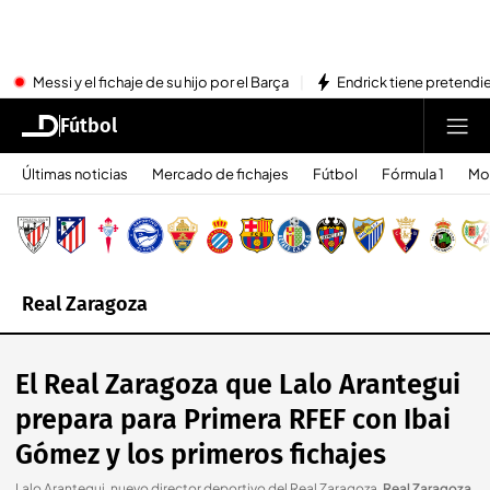
Messi y el fichaje de su hijo por el Barça
Endrick tiene pretendi
Fútbol
Últimas noticias
Mercado de fichajes
Fútbol
Fórmula 1
Mo
Real Zaragoza
El Real Zaragoza que Lalo Arantegui
prepara para Primera RFEF con Ibai
Gómez y los primeros fichajes
Lalo Arantegui, nuevo director deportivo del Real Zaragoza
.
Real Zaragoza