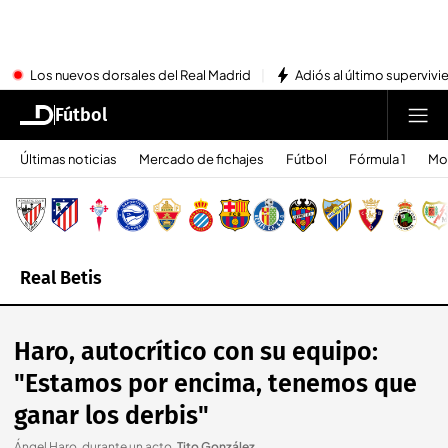
Los nuevos dorsales del Real Madrid
Adiós al último superviv
Fútbol
Últimas noticias
Mercado de fichajes
Fútbol
Fórmula 1
Mo
Real Betis
Haro, autocrítico con su equipo:
"Estamos por encima, tenemos que
ganar los derbis"
Ángel Haro, durante un acto
.
Tito González