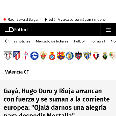
Rodri se va al Barça
Julián Álvarez se reunirá con Simeone
Fútbol
Últimas noticias
Mercado de fichajes
Fútbol
Fórmula 1
Mo
Valencia CF
Gayà, Hugo Duro y Rioja arrancan
con fuerza y se suman a la corriente
europea: "Ojalá darnos una alegría