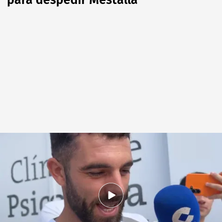
para despedir Mestalla"
Hugo Duro ha comenzado la pretemporada
.
Valencia CF
David Torres
02 JUL 2026 - 11:59h.
Gayà, Rioja, Hugo Duro, Rivero, Mario
Domínguez... empiezan las pruebas de