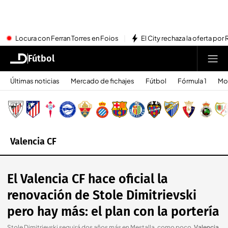
Locura con Ferran Torres en Foios
El City rechaza la oferta por 
Fútbol
Últimas noticias
Mercado de fichajes
Fútbol
Fórmula 1
Mo
Valencia CF
El Valencia CF hace oficial la
renovación de Stole Dimitrievski
pero hay más: el plan con la portería
Stole Dimitrievski seguirá dos años más en Mestalla, como poco
.
Valencia