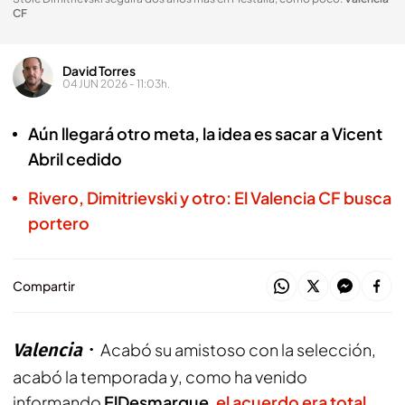
CF
David Torres
04 JUN 2026 - 11:03h.
Aún llegará otro meta, la idea es sacar a Vicent
Abril cedido
Rivero, Dimitrievski y otro: El Valencia CF busca
portero
Compartir
Valencia
Acabó su amistoso con la selección,
acabó la temporada y, como ha venido
informando
ElDesmarque
,
el acuerdo era total
.