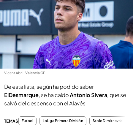
Vicent Abril
.
Valencia CF
De esta lista, según ha podido saber
ElDesmarque
, se ha caído
Antonio Sivera
, que se
salvó del descenso con el Alavés
TEMAS
Fútbol
LaLiga Primera División
Stole Dimitrievski