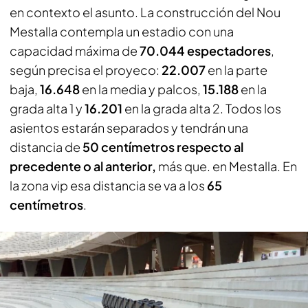
en contexto el asunto. La construcción del Nou
Mestalla contempla un estadio con una
capacidad máxima de
70.044 espectadores
,
según precisa el proyeco:
22.007
en la parte
baja,
16.648
en la media y palcos,
15.188
en la
grada alta 1 y
16.201
en la grada alta 2. Todos los
asientos estarán separados y tendrán una
distancia de
50 centímetros respecto al
precedente o al anterior,
más que. en Mestalla. En
la zona vip esa distancia se va a los
65
centímetros
.