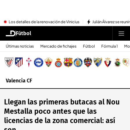
Los detalles de la renovación de Vinicius
Julián Álvarez se reu
Fútbol
Últimas noticias
Mercado de fichajes
Fútbol
Fórmula 1
Mo
Valencia CF
Llegan las primeras butacas al Nou
Mestalla poco antes que las
licencias de la zona comercial: así