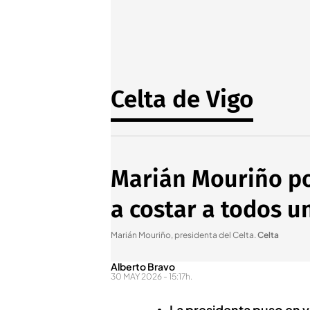
Celta de Vigo
Marián Mouriño po
a costar a todos u
Marián Mouriño, presidenta del Celta
.
Celta
Alberto Bravo
30 MAY 2026 - 15:17h.
La presidenta puso en va