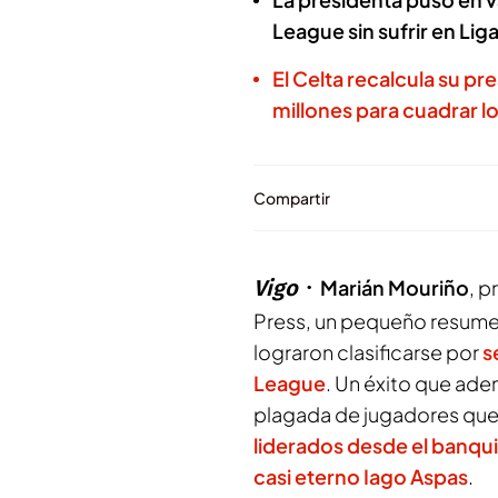
League sin sufrir en Lig
El Celta recalcula su p
millones para cuadrar 
Compartir
Vigo
Marián Mouriño
, p
Press
, un pequeño resumen
lograron clasificarse por
s
League
. Un éxito que adem
plagada de jugadores que 
liderados desde el banqui
casi eterno Iago Aspas
.