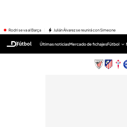
Rodri se va al Barça
Julián Álvarez se reunirá con Simeone
Fútbol
Últimas noticias
Mercado de fichajes
Fútbol