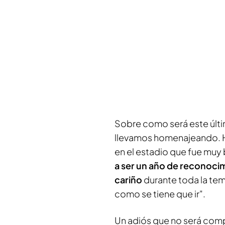
Sobre como será este últi
llevamos homenajeando. H
en el estadio que fue muy
a ser un año de reconocimi
cariño
durante toda la tem
como se tiene que ir".
Un adiós que no será comp