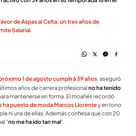
favor de Aspas al Celta: un tres años de
mite Salarial
próximo 1 de agosto cumplirá 39 años
, aseguró
últimos años de carrera profesional
no ha tenido
ara mantenerse en forma. El moañés recordó
e ha puesto de moda Marcos Llorente
y en tono
le ni una de ellas. Además confiesa que con 20
al "
no me ha ido tan mal
".