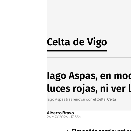
Celta de Vigo
Iago Aspas, en mod
luces rojas, ni ve
Iago Aspas tras renovar con el Celta
.
Celta
Alberto Bravo
26 MAY 2026 - 17:33h.
El moañés continuará en