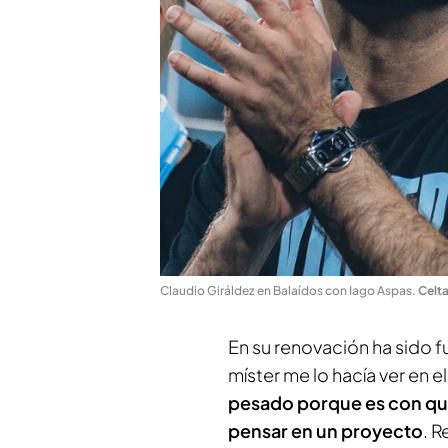
Claudio Giráldez en Balaídos con Iago Aspas
.
Celt
En su renovación ha sido f
míster me lo hacía ver en e
pesado porque es con quien
pensar en un proyecto
. 