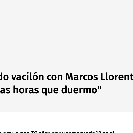
o vacilón con Marcos Llorent
r las horas que duermo"
 activo con 39 años en su temporada 18 en el