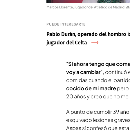
Marcos Llorente, jugador del Atlético de Madrid
.
@A
PUEDE INTERESARTE
Pablo Durán, operado del hombro i
jugador del Celta
"
Si ahora tengo que come
voy a cambiar
", continuó 
comidas cuando el partido
cocido de mi madre
pero 
20 años y creo que no me h
A punto de cumplir 39 años
esquivado lesiones graves
Aspas sí confesó que esta