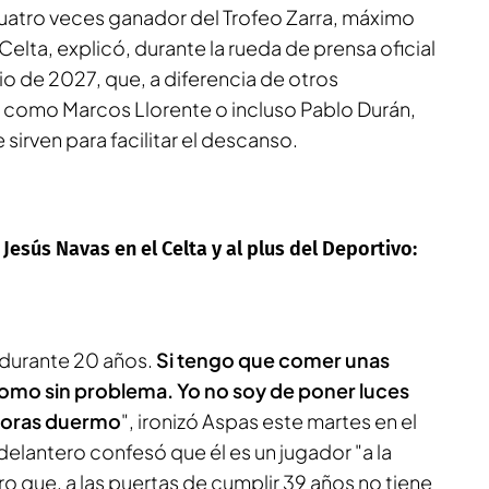
cuatro veces ganador del Trofeo Zarra, máximo
 Celta, explicó, durante la rueda de prensa oficial
io de 2027, que, a diferencia de otros
como Marcos Llorente o incluso Pablo Durán,
e sirven para facilitar el descanso.
esús Navas en el Celta y al plus del Deportivo:
 durante 20 años.
Si tengo que comer unas
s como sin problema. Yo no soy de poner luces
 horas duermo
", ironizó Aspas este martes en el
delantero confesó que él es un jugador "a la
ro que, a las puertas de cumplir 39 años no tiene