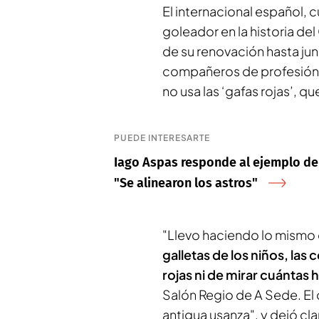
El internacional español, 
goleador en la historia del
de su renovación hasta jun
compañeros de profesión 
no usa las ‘gafas rojas’, qu
PUEDE INTERESARTE
Iago Aspas responde al ejemplo de J
"Se alinearon los astros"
"Llevo haciendo lo mismo
galletas de los niños, la
rojas ni de mirar cuántas
Salón Regio de A Sede. El 
antigua usanza", y dejó cla