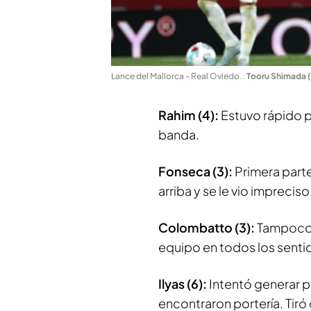
Lance del Mallorca - Real Oviedo.
.
Tooru Shimada 
Rahim (4):
Estuvo rápido p
banda.
Fonseca (3):
Primera part
arriba y se le vio impreciso
Colombatto (3):
Tampoco 
equipo en todos los senti
Ilyas (6):
Intentó generar pe
encontraron portería. Ti