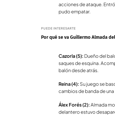
acciones de ataque. Entr
pudo empatar.
PUEDE INTERESARTE
Por qué se va Guillermo Almada de
Cazorla (5):
Dueño del baló
saques de esquina. Acompa
balón desde atrás.
Reina (4):
Su juego se basó
cambios de banda de una p
Álex Forés (2):
Almada movi
delantero estuvo desapare