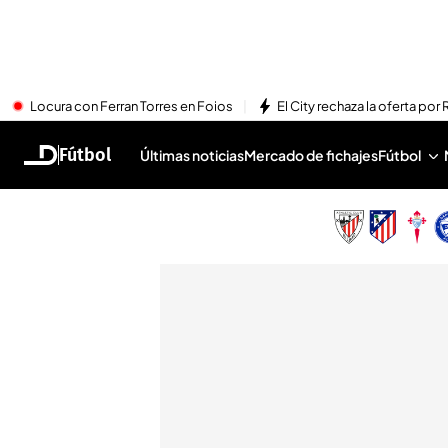
Locura con Ferran Torres en Foios
El City rechaza la oferta por 
Fútbol
Últimas noticias
Mercado de fichajes
Fútbol