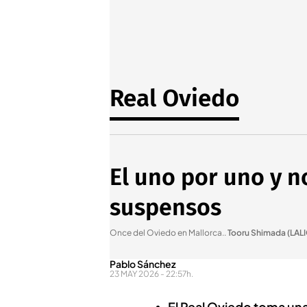
Real Oviedo
El uno por uno y n
suspensos
Once del Oviedo en Mallorca.
.
Tooru Shimada (LAL
Pablo Sánchez
23 MAY 2026 - 22:57h.
El Real Oviedo toma una 