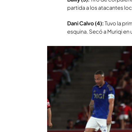
partida a los atacantes lo
Dani Calvo (4):
Tuvo la pri
esquina. Secó a Muriqi en 