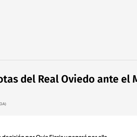
otas del Real Oviedo ante el 
IGA)
decisión por Ovie Ejaria y pagará por ella