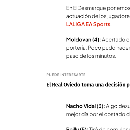
En
ElDesmarque
ponemos n
actuación de los jugadore
LALIGA EA Sports
.
Moldovan (4):
Acertado en
portería. Poco pudo hacer 
paso de los minutos.
PUEDE INTERESARTE
El Real Oviedo toma una decisión po
Nacho Vidal (3):
Algo desub
mejor día por el costado d
Bailly (5):
Tiró de corpulen