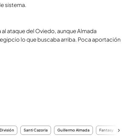
e sistema.
a al ataque del Oviedo, aunque Almada
egipcio lo que buscaba arriba. Poca aportación
División
Santi Cazorla
Guillermo Almada
Fantasy
Uno po