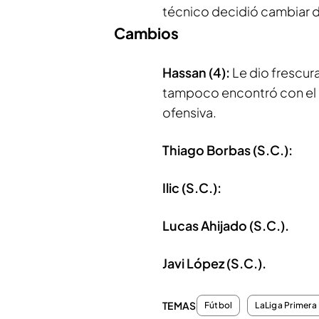
técnico decidió cambiar d
Cambios
Hassan (4):
Le dio frescur
tampoco encontró con el 
ofensiva.
Thiago Borbas (S.C.):
Ilic (S.C.):
Lucas Ahijado (S.C.).
Javi López (S.C.).
TEMAS
Fútbol
LaLiga Primera 