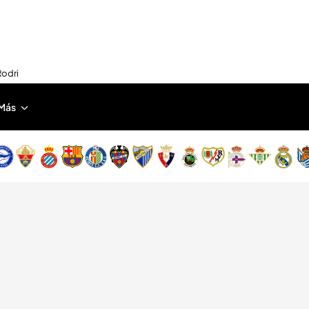
Rodri
Más