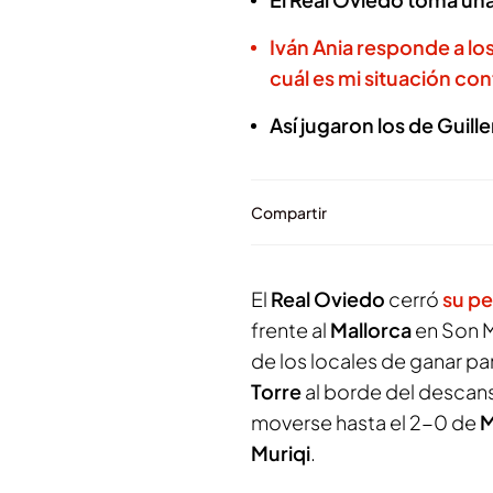
Iván Ania responde a lo
cuál es mi situación con
Así jugaron los de Guil
Compartir
El
Real Oviedo
cerró
su p
frente al
Mallorca
en Son M
de los locales de ganar par
Torre
al borde del descans
moverse hasta el 2-0 de
M
Muriqi
.