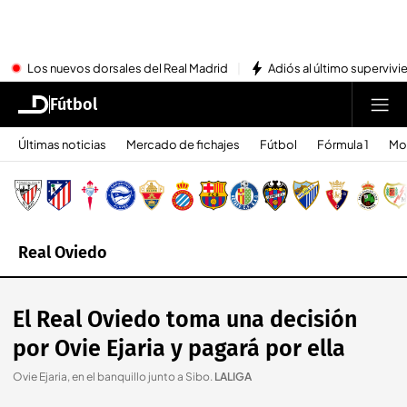
Los nuevos dorsales del Real Madrid
Adiós al último superviv
Fútbol
Últimas noticias
Mercado de fichajes
Fútbol
Fórmula 1
Mo
Real Oviedo
El Real Oviedo toma una decisión
por Ovie Ejaria y pagará por ella
Ovie Ejaria, en el banquillo junto a Sibo
.
LALIGA