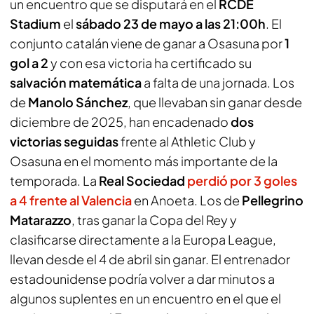
un encuentro que se disputará en el
RCDE
Stadium
el
sábado 23 de mayo a las 21:00h
. El
conjunto catalán viene de ganar a Osasuna por
1
gol a 2
y con esa victoria ha certificado su
salvación matemática
a falta de una jornada. Los
de
Manolo Sánchez
, que llevaban sin ganar desde
diciembre de 2025, han encadenado
dos
victorias seguidas
frente al Athletic Club y
Osasuna en el momento más importante de la
temporada. La
Real Sociedad
perdió por 3 goles
a 4 frente al Valencia
en Anoeta. Los de
Pellegrino
Matarazzo
, tras ganar la Copa del Rey y
clasificarse directamente a la Europa League,
llevan desde el 4 de abril sin ganar. El entrenador
estadounidense podría volver a dar minutos a
algunos suplentes en un encuentro en el que el