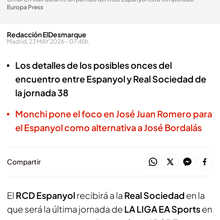
Europa Press
Redacción ElDesmarque
Madrid, 23 MAY 2026 - 07:45h.
Los detalles de los posibles onces del
encuentro entre Espanyol y Real Sociedad de
la jornada 38
Monchi pone el foco en José Juan Romero para
el Espanyol como alternativa a José Bordalás
Compartir
El
RCD Espanyol
recibirá a la
Real Sociedad
en la
que será la última jornada de
LA LIGA EA Sports
en