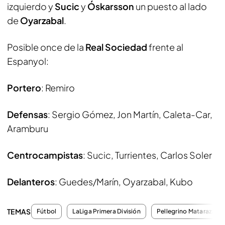
izquierdo y
Sucic
y
Óskarsson
un puesto al lado
de
Oyarzabal
.
Posible once de la
Real Sociedad
frente al
Espanyol:
Portero
: Remiro
Defensas
: Sergio Gómez, Jon Martín, Caleta-Car,
Aramburu
Centrocampistas
: Sucic, Turrientes, Carlos Soler
Delanteros
: Guedes/Marín, Oyarzabal, Kubo
TEMAS
Fútbol
LaLiga Primera División
Pellegrino Matarazzo