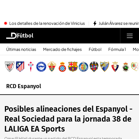
Los detalles de la renovación de Vinicius
Julián Álvarez se reu
Fútbol
Últimas noticias
Mercado de fichajes
Fútbol
Fórmula 1
Mo
RCD Espanyol
Posibles alineaciones del Espanyol -
Real Sociedad para la jornada 38 de
LALIGA EA Sports
Omar El Hilali durante un partido del RCD Espanyol esta temporada
.