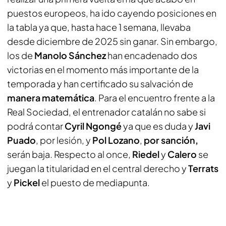
puestos europeos, ha ido cayendo posiciones en
la tabla ya que, hasta hace 1 semana, llevaba
desde diciembre de 2025 sin ganar. Sin embargo,
los de
Manolo Sánchez
han encadenado dos
victorias en el momento más importante de la
temporada y han certificado su salvación de
manera matemática
. Para el encuentro frente a la
Real Sociedad, el entrenador catalán no sabe si
podrá contar
Cyril Ngongé
ya que es duda y
Javi
Puado
, por lesión, y
Pol Lozano
,
por sanción,
serán baja. Respecto al once,
Riedel
y
Calero
se
juegan la titularidad en el central derecho y
Terrats
y
Pickel
el puesto de mediapunta.