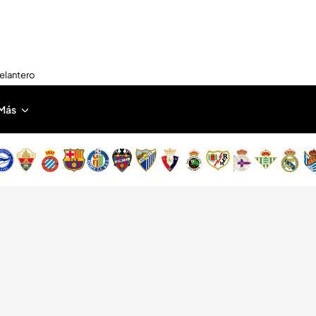
delantero
Más