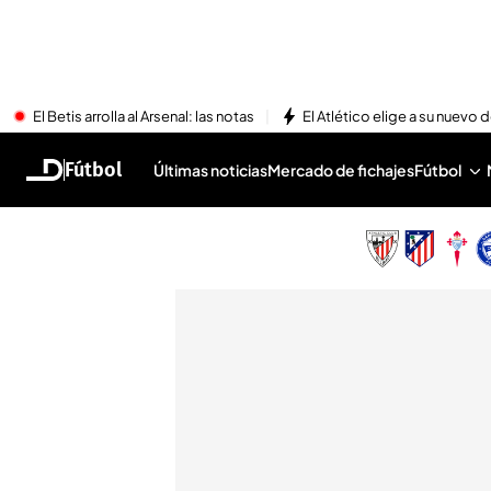
El Betis arrolla al Arsenal: las notas
El Atlético elige a su nuevo 
Fútbol
Últimas noticias
Mercado de fichajes
Fútbol