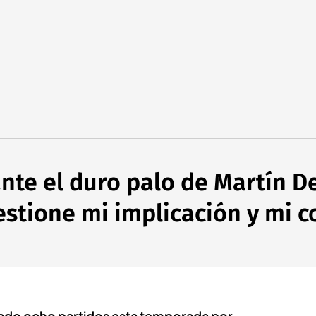
nte el duro palo de Martín D
estione mi implicación y mi
ugado ocho partidos esta temporada por