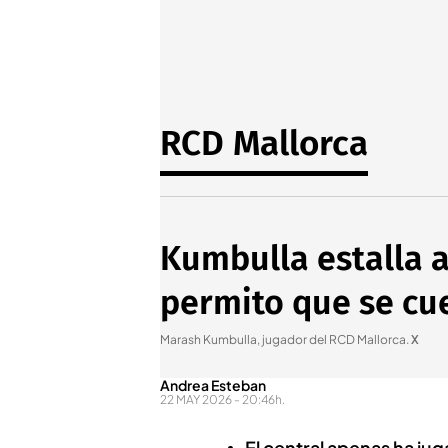
RCD Mallorca
Kumbulla estalla a
permito que se cu
Marash Kumbulla, jugador del RCD Mallorca
.
X
Andrea Esteban
22 MAY 2026 - 20:46h.
El central apenas ha j