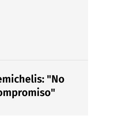
emichelis: "No
 compromiso"