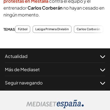
protestas en Mestalla
contra el equipo y el
entrenador
Carlos Corberán
no hayan cesado en
ningún momento.
TEMAS
Fútbol
LaLiga Primera División
Carlos Corberán
E
Actualidad
Más de Mediaset
Seguir navegando