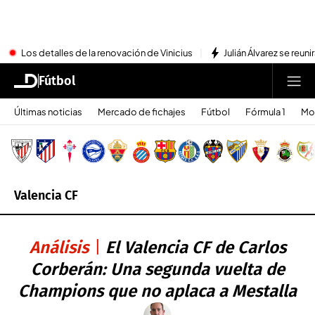
Los detalles de la renovación de Vinicius
Julián Álvarez se reu
Fútbol
Últimas noticias
Mercado de fichajes
Fútbol
Fórmula 1
Mo
Valencia CF
Análisis
El Valencia CF de Carlos
Corberán: Una segunda vuelta de
Champions que no aplaca a Mestalla