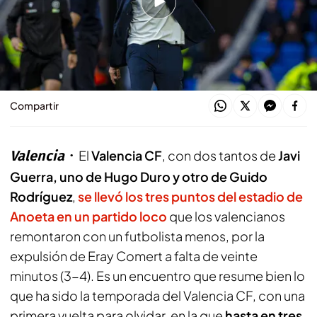
Mestalla
Otra vez Mestalla tiene la pelota en su tejado:
yo, lo tengo claro
Compartir
Valencia
El
Valencia CF
, con dos tantos de
Javi
Guerra, uno de Hugo Duro y otro de Guido
Rodríguez
,
se llevó los tres puntos del estadio de
Anoeta en un partido loco
que los valencianos
remontaron con un futbolista menos, por la
expulsión de Eray Comert a falta de veinte
minutos (3-4). Es un encuentro que resume bien lo
que ha sido la temporada del Valencia CF, con una
primera vuelta para olvidar, en la que
hasta en tres