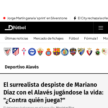
Jorge Martín gana la 'sprint' en Silverstone
El City rechaza la ofe
Fútbol
Últimas noticias
Mercado de fichajes
Fútbol
Fórmula 1
Mo
Deportivo Alavés
El surrealista despiste de Mariano
Díaz con el Alavés jugándose la vida:
"¿Contra quién juega?"
El delantero babazorro en el banquillo
.
Movistar Plus