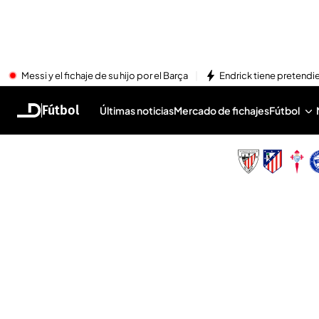
Messi y el fichaje de su hijo por el Barça
Endrick tiene pretendi
Fútbol
Últimas noticias
Mercado de fichajes
Fútbol