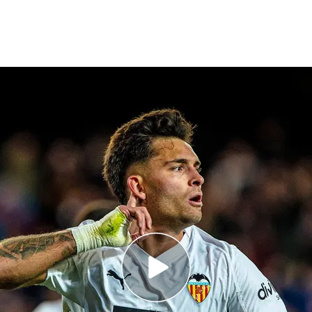
cia CF
pañol en las tres últimas ligas
español de las últimas tres temporadas, sueña
 bastante"
alencia CF,
Hugo Duro
, alcanzó en
el partido
u gol número 10 de la temporada. Un tanto que