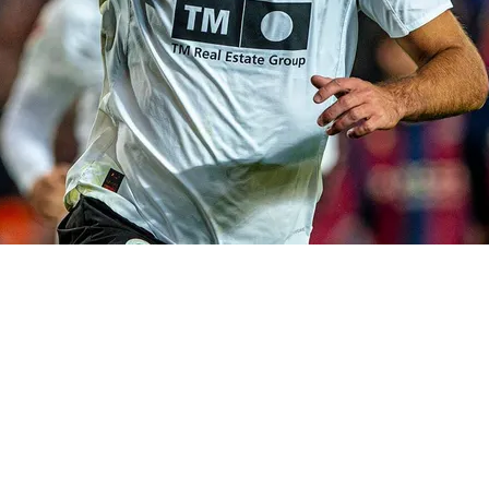
ximo artillero español entre las últimas tres
e en el
‘top 25’
-igualado con Valdez y Buqué-
tóricos del Club en Primera División. Anotó 13
 la pasada temporada y lleva 10 en esta a falta
clusión del campeonato.
A pesar de estos datos,
 la Roja
.