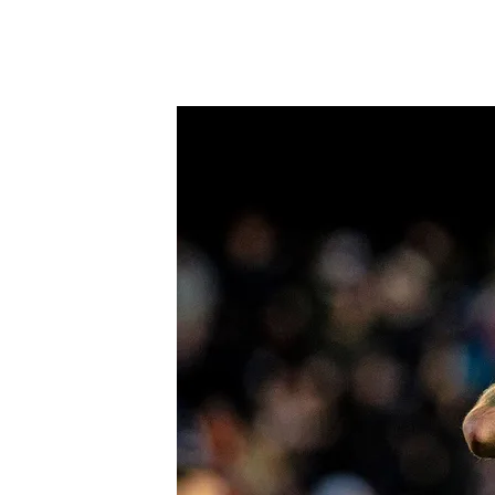
Hugo Duro celebra su gon en San Sebastián
.
Valen
Es el máximo goleador es
Hugo Duro, el pichichi 
con la Selección: "Sabe
Compartir
Valencia
El ariete del V
frente a la Real Sociedad
s