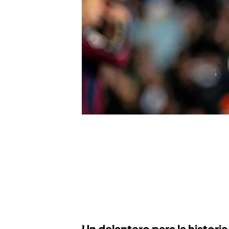
le hace seguir siendo el
má
ligas
(34 goles) y colocars
de máximos goleadores his
dianas en la 2023-24; 11 en
de un partido para la con
sigue siendo invisible para
Un delantero para la historia