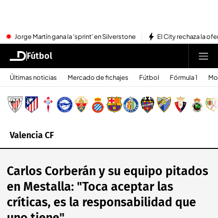
Jorge Martín gana la 'sprint' en Silverstone
El City rechaza la ofe
Fútbol
Últimas noticias
Mercado de fichajes
Fútbol
Fórmula 1
Mo
Valencia CF
Carlos Corberán y su equipo pitados
en Mestalla: "Toca aceptar las
críticas, es la responsabilidad que