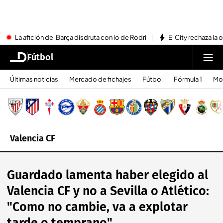
La afición del Barça disdruta con lo de Rodri
El City rechaza la 
Fútbol
Últimas noticias
Mercado de fichajes
Fútbol
Fórmula 1
Mo
Valencia CF
Guardado lamenta haber elegido al
Valencia CF y no a Sevilla o Atlético:
"Como no cambie, va a explotar