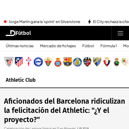
Jorge Martín gana la 'sprint' en Silverstone
El City rechaza la ofe
Fútbol
Últimas noticias
Mercado de fichajes
Fútbol
Fórmula 1
Mo
Athletic Club
Aficionados del Barcelona ridiculizan
la felicitación del Athletic: "¿Y el
proyecto?"
Celebración de Lamine Yamal en San Mamés
.
LALIGA