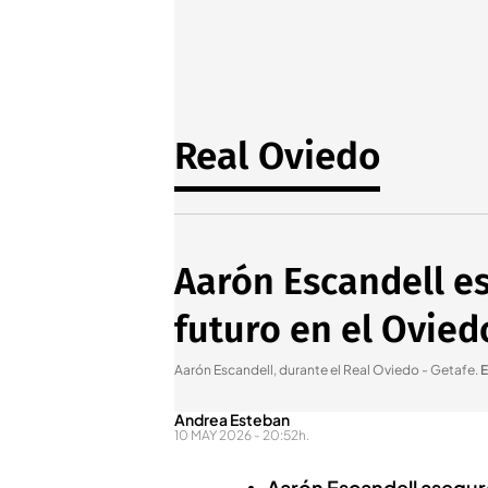
Real Oviedo
Aarón Escandell est
futuro en el Ovied
Aarón Escandell, durante el Real Oviedo - Getafe
.
E
Andrea Esteban
10 MAY 2026 - 20:52h.
Aarón Escandell asegur