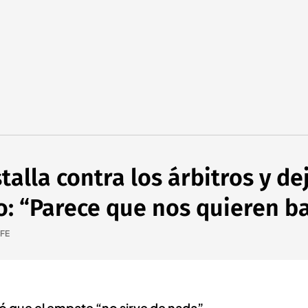
alla contra los árbitros y dej
o: “Parece que nos quieren b
FE
ó que el empate “no sirve de nada”