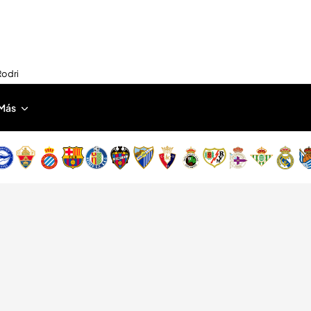
Rodri
Más