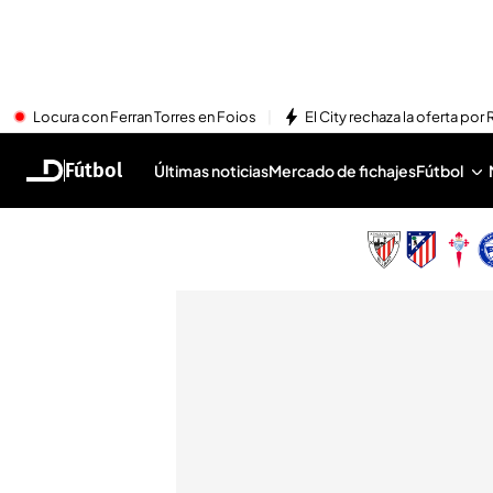
Locura con Ferran Torres en Foios
El City rechaza la oferta por 
Fútbol
Últimas noticias
Mercado de fichajes
Fútbol