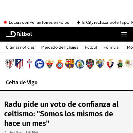
Locura con Ferran Torres en Foios
El City rechaza la oferta por 
Fútbol
Últimas noticias
Mercado de fichajes
Fútbol
Fórmula 1
Mo
Celta de Vigo
Radu pide un voto de confianza al
celtismo: "Somos los mismos de
hace un mes"
Andrei Radu
.
LALIGA