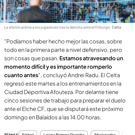
La afición anima a los jugadores tras la derrota ante el Friburgo
.
Celta
"Podíamos haber hecho mejor las cosas, sobre
todo en la primera parte a nivel defensivo, pero
son cosas que pasan.
Estamos atravesando un
momento difícil y es importante romperlo
cuanto antes
", concluyó Andrei Radu. El Celta
regresó este martes a los entrenamientos en la
Ciudad Deportiva Afouteza. Por delante tiene
cinco sesiones de trabajo para preparar el duelo
ante el Elche CF, que se disputará este próximo
domingo en Balaídos a las 14.00 horas.
TEMAS
Fútbol
LaLiga Primera División
Aficionados
Bala