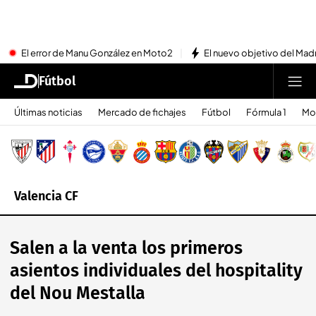
El error de Manu González en Moto2
El nuevo objetivo del Mad
Fútbol
Últimas noticias
Mercado de fichajes
Fútbol
Fórmula 1
Mo
Valencia CF
Salen a la venta los primeros
asientos individuales del hospitality
del Nou Mestalla