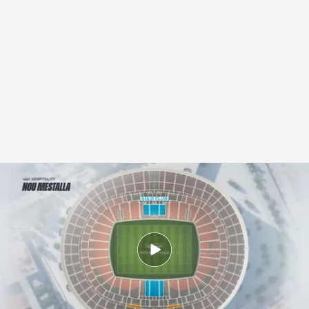
Empieza la venta de los primeros asientos individuales del hospitality del
Nou Mestalla
.
Valencia CF
David Torres
16 ABR 2026 - 11:17h.
Cuándo y cómo será el traslado de los socios
del Valencia CF al Nou Mestalla: por fases y por