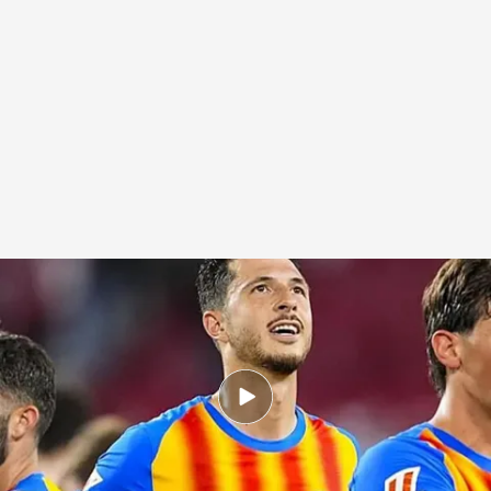
Guido Rodríguez confiesa que quiere seguir
.
ElDesmarque
David Torres
15 ABR 2026 - 10:48h.
El jugador quiere seguir y los contactos han
sido constantes desde enero: ya tiene oferta
formal