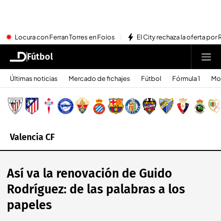
Locura con Ferran Torres en Foios
El City rechaza la oferta por 
Fútbol
Últimas noticias
Mercado de fichajes
Fútbol
Fórmula 1
Mo
Valencia CF
Así va la renovación de Guido
Rodríguez: de las palabras a los
papeles