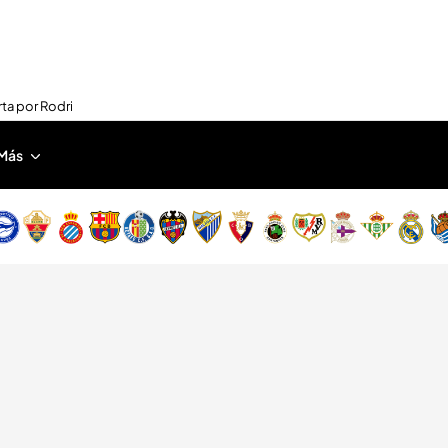
rta por Rodri
Más