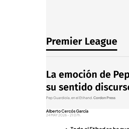
Premier League
La emoción de Pep 
su sentido discurs
Pep Guardiola, en el Etihand
.
Cordon Press
Alberto Cercós García
24 MAY 2026 - 21:07h.
Todo el Etihad se ha qu