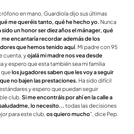
crófono en mano, Guardiola dijo sus últimas
ué me queréis tanto, qué he hecho yo.
Nunca
 sido un honor ser diez años el mánager, qué
, me encantaría recordar además de los
gadores que hemos tenido aquí
. Mi padre con 95
se cuenta, y
ojalá mi madre nos vea desde
ia y espero que esta también sea mi familia
, que
los jugadores saben que les voy a seguir
que no bajen las prestaciones.
Ha sido difícil
 estándares y espero que puedan seguir
ble club.
Si me encontráis por ahí en la calle a
 saludadme, lo necesito...
todas las decisiones
jor para este club,
os quiero mucho
", dice Pep.