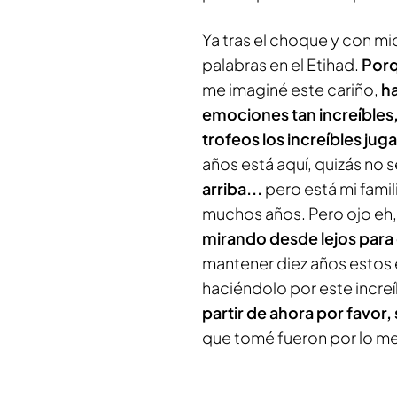
Ya tras el choque y con mi
palabras en el Etihad.
Porq
me imaginé este cariño,
ha
emociones tan increíbles
trofeos los increíbles ju
años está aquí, quizás no 
arriba...
pero está mi famil
muchos años. Pero ojo eh
mirando desde lejos para 
mantener diez años estos
haciéndolo por este increí
partir de ahora por favor,
que tomé fueron por lo me