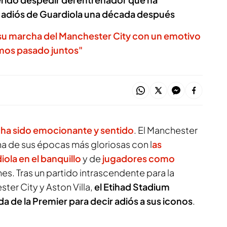
el adiós de Guardiola una década después
su marcha del Manchester City con un emotivo
mos pasado juntos"
 ha sido emocionante y sentido
. El Manchester
una de sus épocas más gloriosas con l
as
ola en el banquillo
y de
jugadores como
es. Tras un partido intrascendente para la
ter City y Aston Villa,
el Etihad Stadium
a de la Premier para decir adiós a sus iconos
.