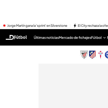
Jorge Martín gana la 'sprint' en Silverstone
El City rechaza la ofe
Fútbol
Últimas noticias
Mercado de fichajes
Fútbol