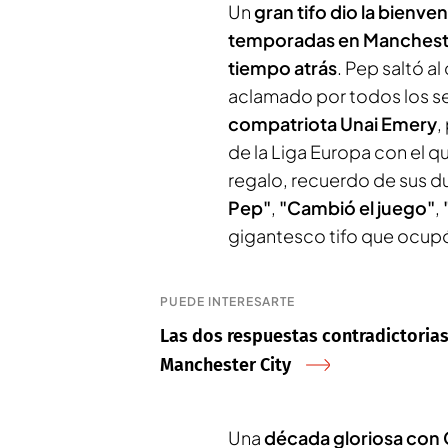
Un
gran tifo dio la bienve
temporadas en Manchester
tiempo atrás
. Pep saltó a
aclamado por todos los se
compatriota Unai Emery
,
de la Liga Europa con el q
regalo, recuerdo de sus d
Pep"
,
"Cambió el juego"
,
gigantesco tifo que ocupó 
PUEDE INTERESARTE
Las dos respuestas contradictorias
Manchester City
Una
década gloriosa con Gu