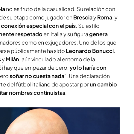
la
no es fruto de la casualidad. Su relación con
esde su etapa como jugador en
Brescia
y
Roma
, y
a
conexión especial con el país
. Su estilo
amente respetado
en Italia y su figura
genera
enadores como en exjugadores. Uno de los que
arse públicamente ha sido
Leonardo Bonucci
.
s
y
Milán
, aún vinculado al entorno de la
 “Si hay que empezar de cero,
yo lo haría con
 pero
soñar no cuesta nada
”. Una declaración
te del fútbol italiano de apostar por
un cambio
itar nombres continuistas
.