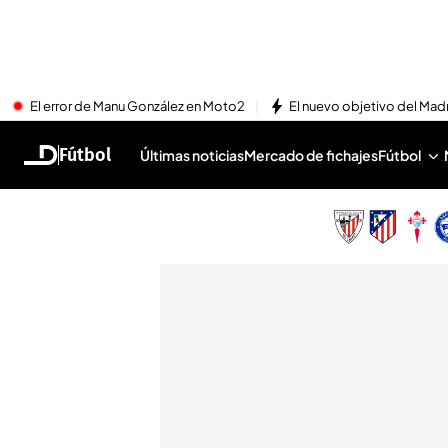
El error de Manu González en Moto2
El nuevo objetivo del Mad
Fútbol
Últimas noticias
Mercado de fichajes
Fútbol