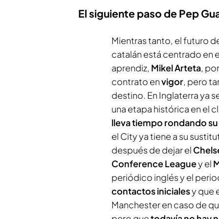
El siguiente paso de Pep Gua
Mientras tanto, el futuro d
catalán está centrado en 
aprendiz,
Mikel Arteta
, por
contrato en
vigor
, pero t
destino. En Inglaterra ya s
una etapa histórica en el cl
lleva tiempo rondando su
el City ya tiene a su sustit
después de dejar el
Chels
Conference League
y el
M
periódico inglés y el peri
contactos iniciales
y que 
Manchester en caso de que
pero que
todavía no hay 