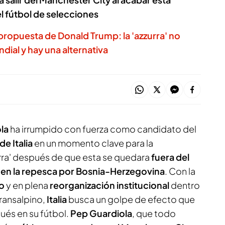
l fútbol de selecciones
la propuesta de Donald Trump: la 'azzurra' no
undial y hay una alternativa
la
ha irrumpido con fuerza como candidato del
e Italia
en un momento clave para la
urra' después de que esta se quedara
fuera del
 en la repesca por Bosnia-Herzegovina
. Con la
so
y en plena
reorganización institucional
dentro
transalpino,
Italia
busca un golpe de efecto que
ués en su fútbol.
Pep Guardiola
, que todo