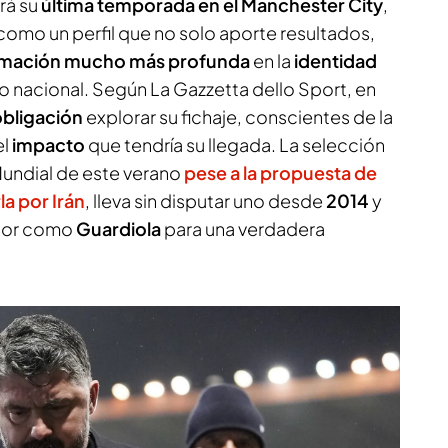
rá su
última temporada en el Manchester City
,
como un perfil que no solo aporte resultados,
rmación mucho más profunda
en la
identidad
 nacional. Según
La Gazzetta dello Sport
, en
obligación
explorar su fichaje, conscientes de la
el
impacto
que tendría su llegada. La selección
 Mundial de este verano
pese a la propuesta de
a por Irán
, lleva sin disputar uno desde
2014
y
ador como
Guardiola
para una verdadera