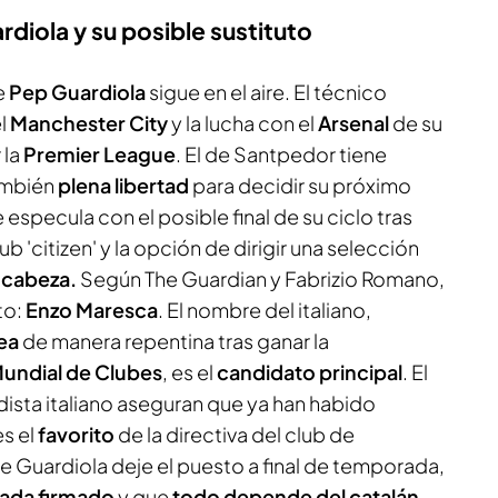
rdiola y su posible sustituto
e
Pep Guardiola
sigue en el aire. El técnico
el
Manchester City
y la lucha con el
Arsenal
de su
 la
Premier League
. El de Santpedor tiene
ambién
plena libertad
para decidir su próximo
e especula con el posible final de su ciclo tras
ub 'citizen' y la opción de dirigir una selección
 cabeza.
Según
The Guardian y Fabrizio Romano,
uto:
Enzo Maresca
. El nombre del italiano,
ea
de manera repentina tras ganar la
undial de Clubes
, es el
candidato principal
. El
odista italiano aseguran que ya han habido
es el
favorito
de la directiva del club de
 Guardiola deje el puesto a final de temporada,
nada firmado
y que
todo depende del catalán
.