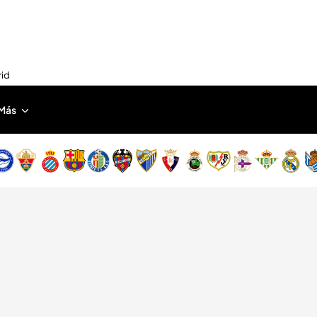
rid
Más