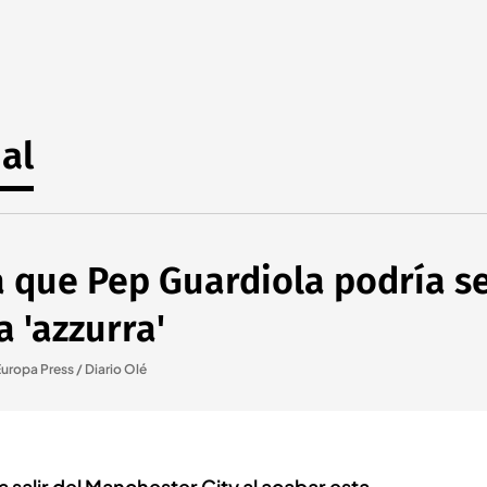
al
a que Pep Guardiola podría s
a 'azzurra'
uropa Press / Diario Olé
a salir del Manchester City al acabar esta