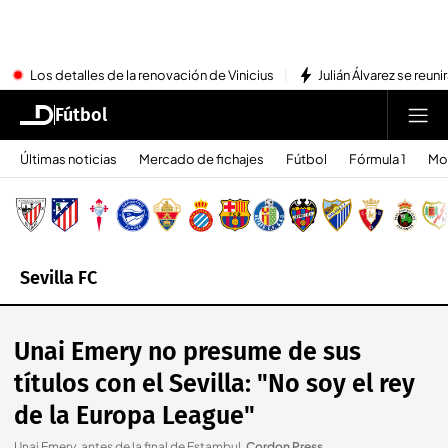
Los detalles de la renovación de Vinicius
Julián Álvarez se reu
Fútbol
Últimas noticias
Mercado de fichajes
Fútbol
Fórmula 1
Mo
Sevilla FC
Unai Emery no presume de sus
títulos con el Sevilla: "No soy el rey
de la Europa League"
Unai Emery, antes de la final de Estambul
.
Cordon Press