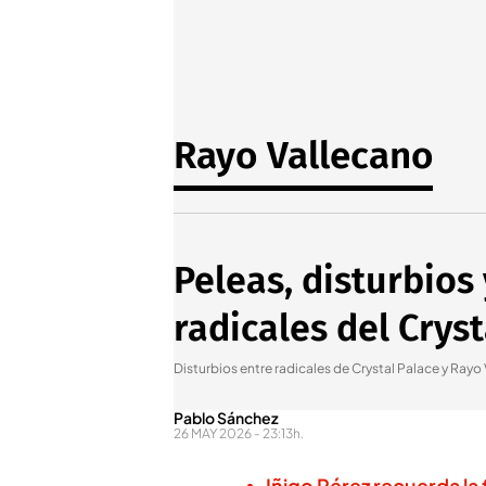
Rayo Vallecano
Peleas, disturbios
radicales del Crys
Disturbios entre radicales de Crystal Palace y Rayo
Pablo Sánchez
26 MAY 2026 - 23:13h.
Iñigo Pérez recuerda la