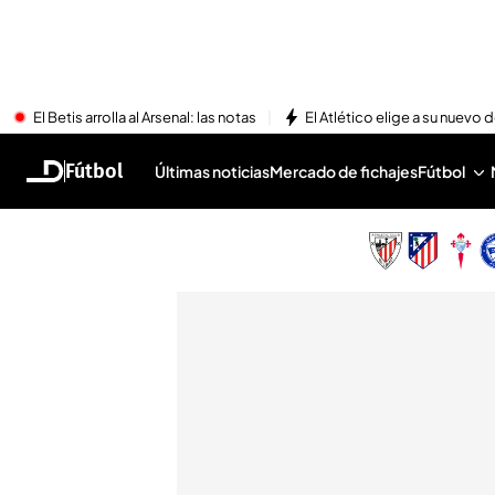
El Betis arrolla al Arsenal: las notas
El Atlético elige a su nuevo 
Fútbol
Últimas noticias
Mercado de fichajes
Fútbol