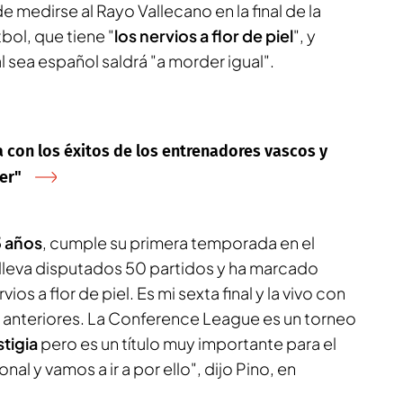
de medirse al Rayo Vallecano en la final de la
ol, que tiene "
los nervios a flor de piel
", y
l sea español saldrá "a morder igual".
na con los éxitos de los entrenadores vascos y
er"
 años
, cumple su primera temporada en el
 lleva disputados 50 partidos y ha marcado
ios a flor de piel. Es mi sexta final y la vivo con
s anteriores. La Conference League es un torneo
tigia
pero es un título muy importante para el
nal y vamos a ir a por ello", dijo Pino, en