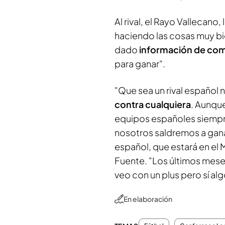
Al rival, el Rayo Vallecano
haciendo las cosas muy bi
dado
información de co
para ganar".
"Que sea un rival español n
contra cualquiera
. Aunqu
equipos españoles siempre
nosotros saldremos a ganar
español, que estará en el M
Fuente. "Los últimos meses
veo con un plus pero sí a
En elaboración