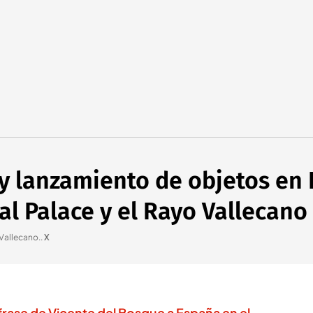
 y lanzamiento de objetos en 
tal Palace y el Rayo Vallecano
 Vallecano.
.
X
 frase de Vicente del Bosque a España en el