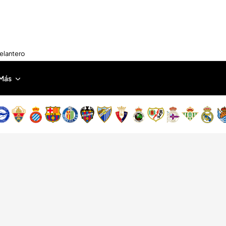
delantero
Más