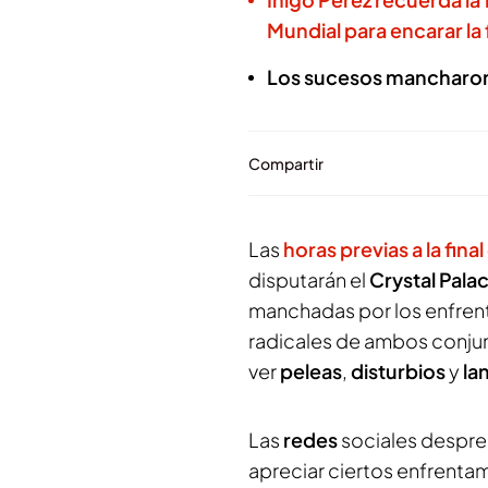
Mundial para encarar la f
Los sucesos mancharon l
Compartir
Las
horas previas a la fin
disputarán el
Crystal Pala
manchadas por los enfrent
radicales de ambos conjun
ver
peleas
,
disturbios
y
la
Las
redes
sociales despre
apreciar ciertos enfrentam