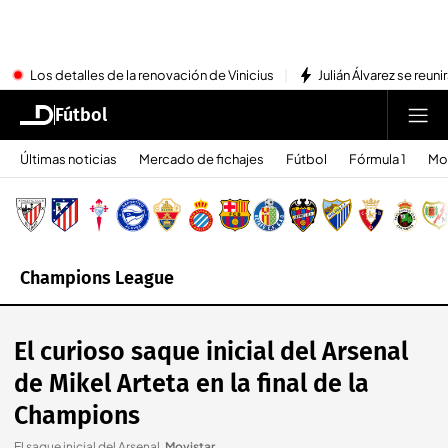
Los detalles de la renovación de Vinicius
Julián Álvarez se reu
Fútbol
Últimas noticias
Mercado de fichajes
Fútbol
Fórmula 1
Mo
Champions League
El curioso saque inicial del Arsenal
de Mikel Arteta en la final de la
Champions
El saque inicial del Arsenal
.
Movistar