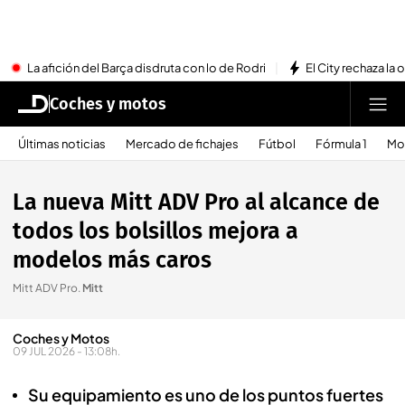
La afición del Barça disdruta con lo de Rodri
El City rechaza la 
Coches y motos
Últimas noticias
Mercado de fichajes
Fútbol
Fórmula 1
Mo
La nueva Mitt ADV Pro al alcance de
todos los bolsillos mejora a
modelos más caros
Mitt ADV Pro
.
Mitt
Coches y Motos
09 JUL 2026 - 13:08h.
Su equipamiento es uno de los puntos fuertes