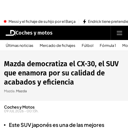
Messi y el fichaje de su hijo por el Barça
Endrick tiene pretendi
Coches y motos
Últimas noticias
Mercado de fichajes
Fútbol
Fórmula 1
Mo
Mazda democratiza el CX-30, el SUV
que enamora por su calidad de
acabados y eficiencia
Mazda
.
Mazda
Coches y Motos
09 JUL 2026 - 00:13h.
Este SUV japonés es una de las mejores