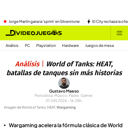
Jorge Martín gana la 'sprint' en Silverstone
El City rechaza la ofe
Análisis
PC
Playstation
Hardware
Juegos de mesa
Análisis
World of Tanks: HEAT,
batallas de tanques sin más historias
Gustavo Maeso
Periodista. Músico. Padre. Gamer.
01 JUN 2026 - 16:28h.
Imagen de World of Tanks: HEAT
.
Wargaming
Wargaming acelera la fórmula clásica de World