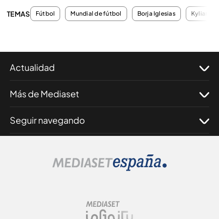
TEMAS
Fútbol
Mundial de fútbol
Borja Iglesias
Kylian M
Actualidad
Más de Mediaset
Seguir navegando