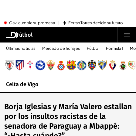
Gavi cumple su promesa
Ferran Torres decide su futuro
Fútbol
Últimas noticias
Mercado de fichajes
Fútbol
Fórmula 1
Mo
Celta de Vigo
Borja Iglesias y María Valero estallan
por los insultos racistas de la
senadora de Paraguay a Mbappé: