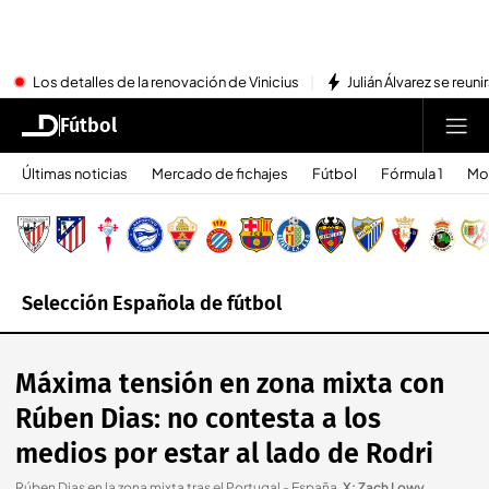
Los detalles de la renovación de Vinicius
Julián Álvarez se reu
Fútbol
Últimas noticias
Mercado de fichajes
Fútbol
Fórmula 1
Mo
Selección Española de fútbol
Máxima tensión en zona mixta con
Rúben Dias: no contesta a los
medios por estar al lado de Rodri
Rúben Dias en la zona mixta tras el Portugal - España
.
X: Zach Lowy