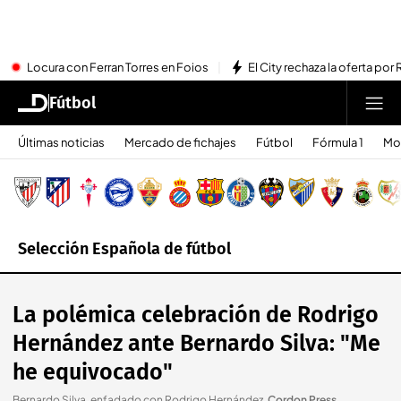
Locura con Ferran Torres en Foios
El City rechaza la oferta por 
Fútbol
Últimas noticias
Mercado de fichajes
Fútbol
Fórmula 1
Mo
Selección Española de fútbol
La polémica celebración de Rodrigo
Hernández ante Bernardo Silva: "Me
he equivocado"
Bernardo Silva, enfadado con Rodrigo Hernández
.
Cordon Press