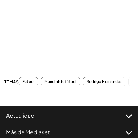
TEMAS
Fútbol
Mundial de fútbol
Rodrigo Hernández
Ber
Actualidad
Más de Mediaset