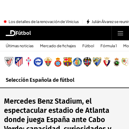
Los detalles de la renovación de Vinicius
Julián Álvarez se reu
Fútbol
Últimas noticias
Mercado de fichajes
Fútbol
Fórmula 1
Mo
Selección Española de fútbol
Mercedes Benz Stadium, el
espectacular estadio de Atlanta
donde juega España ante Cabo