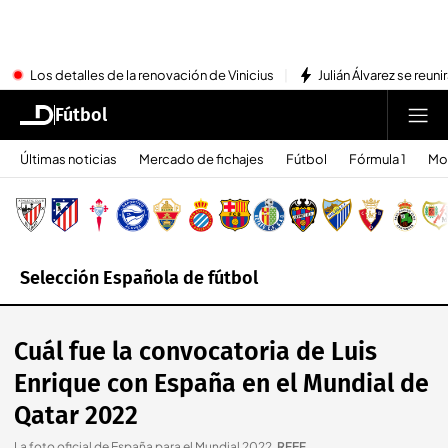
Los detalles de la renovación de Vinicius
Julián Álvarez se reu
Fútbol
Últimas noticias
Mercado de fichajes
Fútbol
Fórmula 1
Mo
Selección Española de fútbol
Cuál fue la convocatoria de Luis
Enrique con España en el Mundial de
Qatar 2022
La foto oficial de España para el Mundial 2022
.
RFEF