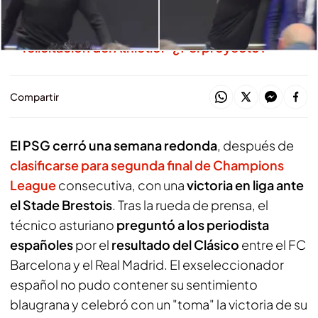
Aficionados del Barcelona ridiculizan la
felicitación del Athletic: "¿Y el proyecto?"
Compartir
El PSG cerró una semana redonda
, después de
clasificarse para segunda final de Champions
League
consecutiva, con una
victoria en liga ante
el Stade Brestois
. Tras la rueda de prensa, el
técnico asturiano
preguntó a los periodista
españoles
por el
resultado del Clásico
entre el FC
Barcelona y el Real Madrid. El exseleccionador
español no pudo contener su sentimiento
blaugrana y celebró con un "toma" la victoria de su