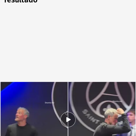
resultado
Luis Enrique, en la sala de prensa del PSG
.
@Mesli_Dounia
Javi Rayo
11 MAY 2026 - 09:24h.
Luis Enrique quiso enterarse del resultado tras
la victoria del PSG en la Ligue 1