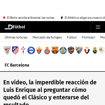
El Betis arrolla al Arsenal: las notas
El Atlético elige a su nuevo 
Fútbol
Últimas noticias
Mercado de fichajes
Fútbol
Fórmula 1
Mo
FC Barcelona
En vídeo, la imperdible reacción de
Luis Enrique al preguntar cómo
quedó el Clásico y enterarse del