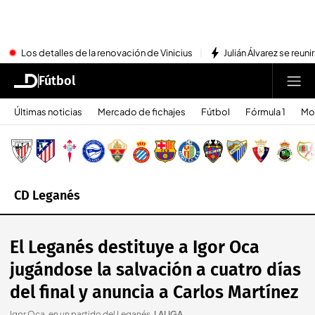
Los detalles de la renovación de Vinicius
Julián Álvarez se reu
Fútbol
Últimas noticias
Mercado de fichajes
Fútbol
Fórmula 1
Mo
CD Leganés
El Leganés destituye a Igor Oca
jugándose la salvación a cuatro días
del final y anuncia a Carlos Martínez
Igor Oca, en un partido del Leganés
.
LALIGA