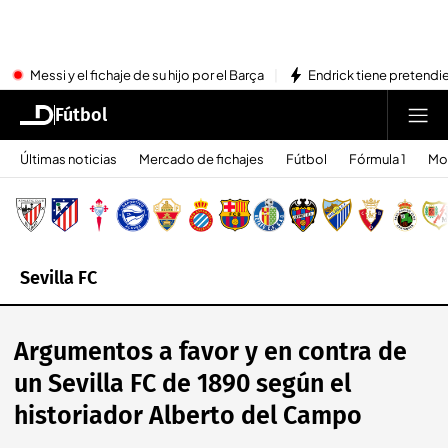
Messi y el fichaje de su hijo por el Barça
Endrick tiene pretendi
Fútbol
Últimas noticias
Mercado de fichajes
Fútbol
Fórmula 1
Mo
Sevilla FC
Argumentos a favor y en contra de
un Sevilla FC de 1890 según el
historiador Alberto del Campo