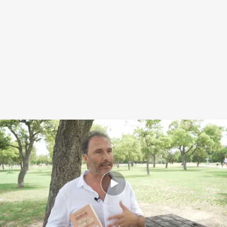
Alberto Del Campo Tejedor, con su libro sobre la historia del Sevilla FC
.
ElDesmarque
Tito González | Basilio García
Sevilla, 01 JUL 2026 - 10:11h.
El catedrático de Antropología Social en la
Universidad Pablo de Olavide, presenta un
libro sobre la historia del Sevilla