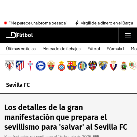
"Me parece una broma pesada"
Virgili deja dinero en el Barça
Fútbol
Últimas noticias
Mercado de fichajes
Fútbol
Fórmula 1
Mo
Sevilla FC
Los detalles de la gran
manifestación que prepara el
sevillismo para 'salvar' al Sevilla FC
Manifestación del sevillismo el 26 de junio de 2025
.
EFE