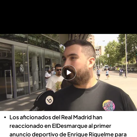
Un aficionado opina sobre Raúl como director deportivo del Real Madrid
.
ElDesmarque
¿Raúl como director deportivo? El
madridismo opina tras el anuncio de
Enrique Riquelme
Fran Duarte
Madrid, 02 JUN 2026 - 16:13h.
Los aficionados del Real Madrid han
reaccionado en ElDesmarque al primer
anuncio deportivo de Enrique Riquelme para