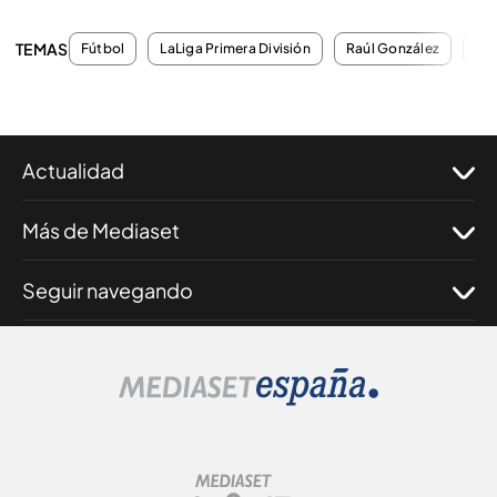
TEMAS
Fútbol
LaLiga Primera División
Raúl González
Enr
Actualidad
Más de Mediaset
Seguir navegando