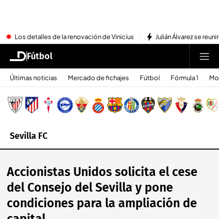
Los detalles de la renovación de Vinicius
Julián Álvarez se reu
Fútbol
Últimas noticias
Mercado de fichajes
Fútbol
Fórmula 1
Mo
Sevilla FC
Accionistas Unidos solicita el cese
del Consejo del Sevilla y pone
condiciones para la ampliación de