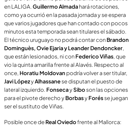
en LALIGA.
Guillermo Almada
hará rotaciones,
como ya ocurrió en la pasada jornada y se espera
que varios jugadores que han contado con pocos
minutos esta temporada sean titulares el sábado.
El técnico uruguayo no podrá contar con
Brandon
Dominguès, Ovie Ejaria y Leander Dendoncker
,
que están lesionados, ni con
Federico Viñas
, que
vio la quinta amarilla frente al Alavés. Respecto al
once,
Horatiu Moldovan
podría volver a ser titular,
Javi López
y
Alhassane
se disputan el puesto de
lateral izquierdo.
Fonseca
y
Sibo
son las opciones
para el pivote derecho y
Borbas
y
Forés
se juegan
ser el sustituto de Viñas.
Posible once de
Real Oviedo
frente al Mallorca: