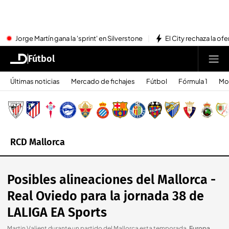
Jorge Martín gana la 'sprint' en Silverstone
El City rechaza la ofe
Fútbol
Últimas noticias
Mercado de fichajes
Fútbol
Fórmula 1
Mo
RCD Mallorca
Posibles alineaciones del Mallorca -
Real Oviedo para la jornada 38 de
LALIGA EA Sports
Martin Valjent durante un partido del Mallorca esta temporada
.
Europa