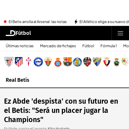
El Betis arrolla al Arsenal: las notas
El Atlético elige a su nuevo 
Fútbol
Últimas noticias
Mercado de fichajes
Fútbol
Fórmula 1
Mo
Real Betis
Ez Abde 'despista' con su futuro en
el Betis: "Será un placer jugar la
Champions"
Ez Abde, contra el Levante
.
Kiko Hurtado